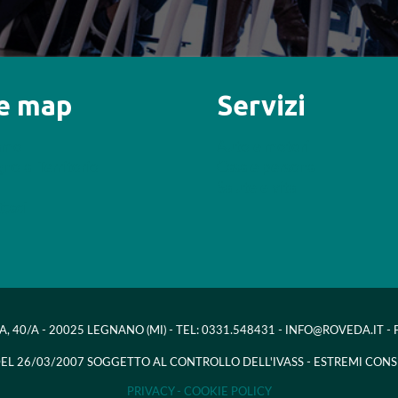
te map
Servizi
iamo
Auto e motori
no al Territorio
Casa e persona
Salute e vita
taci
A, 40/A - 20025 LEGNANO (MI) - TEL: 0331.548431 - INFO@ROVEDA.IT 
 DEL 26/03/2007 SOGGETTO AL CONTROLLO DELL'IVASS - ESTREMI CONS
PRIVACY -
COOKIE POLICY