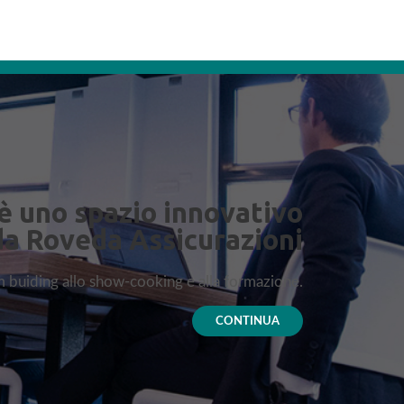
è uno spazio innovativo
da Roveda Assicurazioni
am buiding allo show-cooking e alla formazione.
CONTINUA