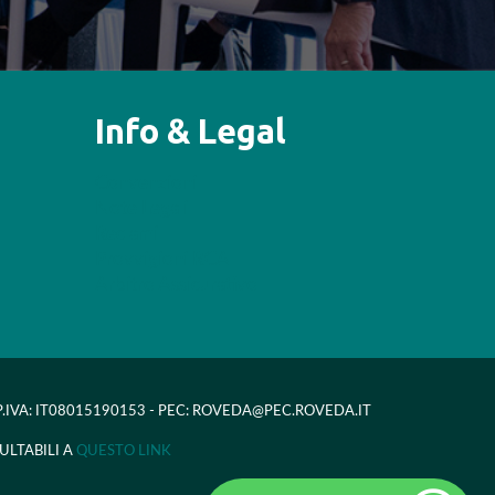
Info & Legal
Convenzioni
Note Legali
Reclami
Provvigioni RCA
Arbitro Assicurativo
- P.IVA: IT08015190153 - PEC: ROVEDA@PEC.ROVEDA.IT
ULTABILI A
QUESTO LINK