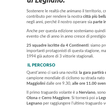
Sostenere le realtà che animano il territorio, 
contributo per rendere la nostra
città più bell
negli anni, perché il nostro operare sia
parte i
Anche per questa edizione sosteniamo quindi u
evento che di anno in anno cresce di prestigi
25 squadre iscritte da 4 Continenti
: siamo pr
importanti protagonisti di questa stagione, ma
1994 già autore di 3 vittorie stagionali.
IL PERCORSO
Quest’anno ci sarà una novità:
la gara partirà
campione mondiale di ciclismo su strada nato e
Maggiolini
dalle ore 9.30,
alle ore 11.00 sven
Il primo traguardo volante è a
Nerviano
, sono
Olona
e
Cerro Maggiore
. Si tornerà poi a
Leg
Legnano
per raggiungere l’ultimo traguardo v