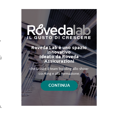
,
Roveda Lab è uno spazio
innovativo
Ideato da Roveda
ù
Assicurazioni
che unisce il team building allo show-
cooking e alla formazione.
CONTINUA
.