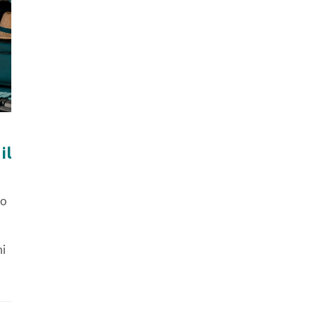
il
mo
mi