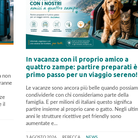
In vacanza con il proprio amico a
quattro zampe: partire preparati è 
primo passo per un viaggio sereno!
a non
tranne
Le vacanze sono ancora più belle quando possia
condividerle con chi consideriamo parte della
nze
famiglia. E per milioni di italiani questo significa
 il
partire insieme al proprio cane o gatto. Negli ulti
anni le strutture ricettive pet friendly sono
aumentate e...
3 AGOSTO 2026
REBECCA
NEWS