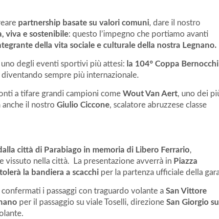
creare
partnership basate su valori comuni
, dare il nostro
a, viva e sostenibile
: questo l’impegno che portiamo avanti
ntegrante della vita sociale e culturale della nostra Legnano.
no degli eventi sportivi più attesi:
la 104° Coppa Bernocchi
o diventando sempre più internazionale.
onti a tifare grandi campioni come
Wout Van Aert
, uno dei pi
 anche il nostro
Giulio Ciccone
, scalatore abruzzese classe
 dalla città di Parabiago in memoria di Libero Ferrario
,
 vissuto nella città. La presentazione avverrà in
Piazza
tolerà la bandiera a scacchi
per la partenza ufficiale della gara
 confermati i passaggi con traguardo volante a
San Vittore
nano
per il passaggio su viale Toselli, direzione
San Giorgio su
olante.