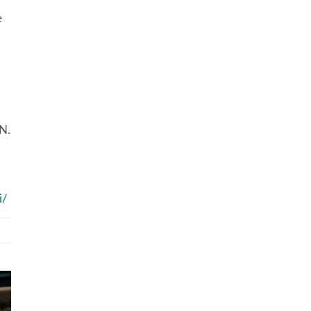
e
N.
i/