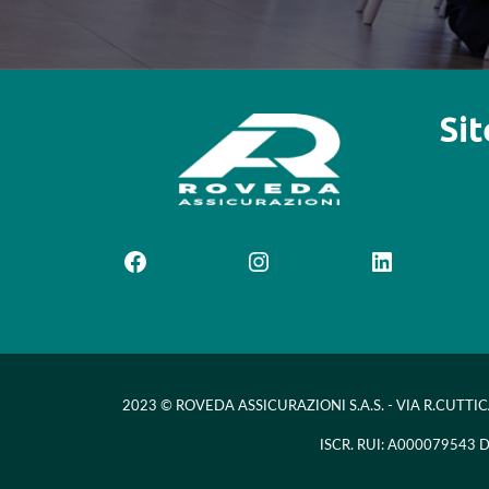
Si
Chi s
Sosteg
News
Contat
Facebook
Instagram
LinkedIn
2023 © ROVEDA ASSICURAZIONI S.A.S. - VIA R.CUTTIC
ISCR. RUI: A000079543