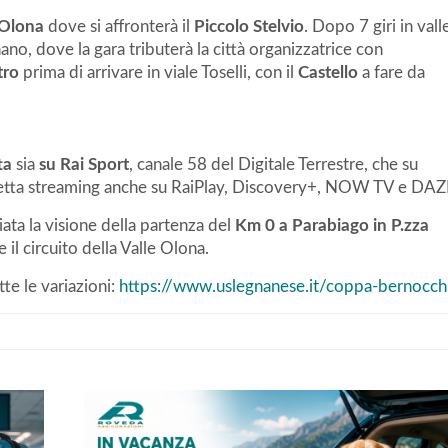
 Olona
dove si affronterà il
Piccolo Stelvio
. Dopo 7 giri in vall
ano, dove la gara tributerà la città organizzatrice con
tro
prima di arrivare in viale Toselli, con il
Castello
a fare da
ta
sia
su Rai Sport
, canale 58 del Digitale Terrestre, che su
diretta streaming anche su RaiPlay, Discovery+, NOW TV e DAZ
ata la visione della partenza del
Km 0 a Parabiago in P.zza
e il circuito della Valle Olona.
te le variazioni:
https://www.uslegnanese.it/coppa-bernocch