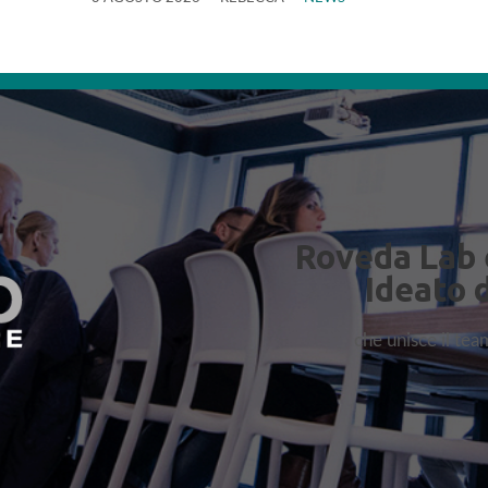
Roveda Lab 
Ideato 
che unisce il te