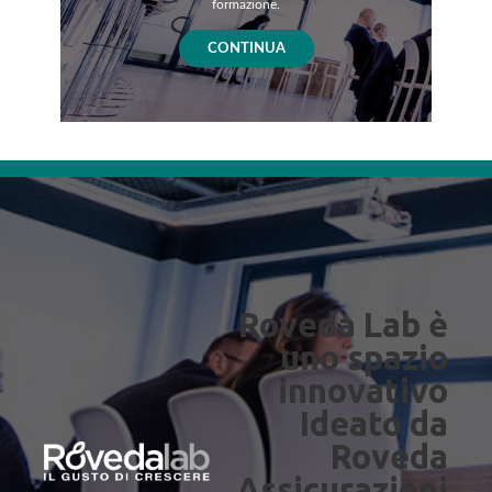
formazione.
CONTINUA
Roveda Lab è
uno spazio
innovativo
Ideato da
Roveda
Assicurazioni