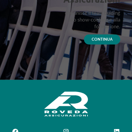
che unisce il team buiding
allo show-cooking e alla
formazione.
CONTINUA
Facebook
Instagram
LinkedIn