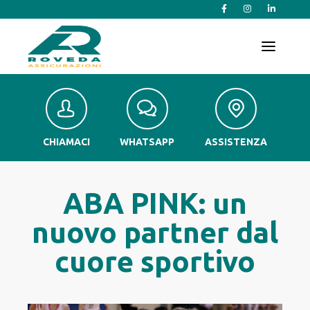
T
o
g
g
l
e
n
a
v
CHIAMACI
WHATSAPP
ASSISTENZA
i
g
a
t
ABA PINK: un
i
o
nuovo partner dal
n
cuore sportivo