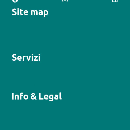
Site map
Chi siamo
Sostegno al Territorio
News
Contattaci
Servizi
Auto e motori
Casa e persona
Salute e vita
Info & Legal
Convenzioni
Note Legali
Reclami
Provvigioni RCA