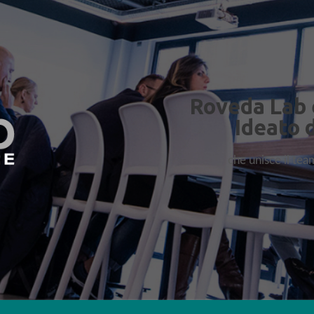
Roveda Lab 
Ideato 
che unisce il te