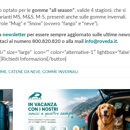
o optato per le
gomme “all season”
, valide 4 stagioni, che si
arianti MS, M&S, M-S, presenti anche sulle gomme invernali.
parole “Mug” e “Snow” (ovvero “fango” e “neve”).
ra
newsletter
per essere sempre aggiornato sulle ultime news
attaci al numero 800.820.820 o alla mail
info@roveda.it
.
/” size=”large” icon=”” color=”alternative-1″ lightbox=”false
”]Richiedi Informazioni[/button]
MME
,
CATENE DA NEVE
,
GOMME INVERNALI