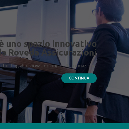
è uno spazio innovativo
da Roveda Assicurazioni
am buiding allo show-cooking e alla formazione.
CONTINUA