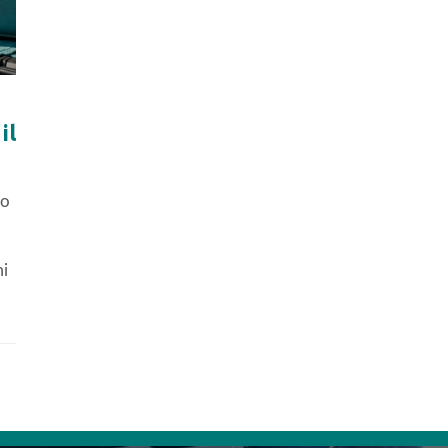
il
mo
mi