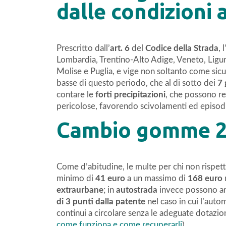
dalle condizioni
Prescritto dall’
art. 6
del
Codice della Strada
, 
Lombardia, Trentino-Alto Adige, Veneto, Ligu
Molise e Puglia, e vige non soltanto come sicu
basse di questo periodo, che al di sotto dei
7 
contare le
forti precipitazioni
, che possono re
pericolose, favorendo scivolamenti ed episodi
Cambio gomme 20
Come d’abitudine, le multe per chi non rispett
minimo di
41 euro
a un massimo di
168 euro
extraurbane
; in
autostrada
invece possono ar
di 3 punti dalla patente
nel caso in cui l’auto
continui a circolare senza le adeguate dotazion
come funziona e come recuperarli
).