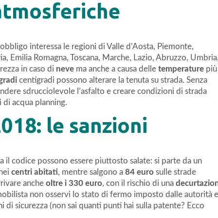
 atmosferiche
l’obbligo interessa le regioni di Valle d’Aosta, Piemonte,
ria, Emilia Romagna, Toscana, Marche, Lazio, Abruzzo, Umbria
rezza in caso di
neve
ma anche a causa delle
temperature
più
gradi
centigradi possono alterare la tenuta su strada. Senza
ndere sdrucciolevole l’asfalto e creare condizioni di strada
 di acqua planning.
18: le sanzioni
a il codice possono essere piuttosto salate: si parte da un
nei
centri abitati
, mentre salgono a
84 euro
sulle strade
rivare anche
oltre i 330 euro
, con il rischio di una
decurtazio
mobilista non osservi lo stato di fermo imposto dalle autorità 
i di sicurezza (non sai quanti punti hai sulla patente? Ecco