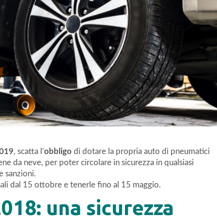
2019
, scatta l’
obbligo
di dotare la propria auto di pneumatici
ene da neve, per poter circolare in sicurezza in qualsiasi
 sanzioni.
li dal 15 ottobre e tenerle fino al 15 maggio.
18: una sicurezza