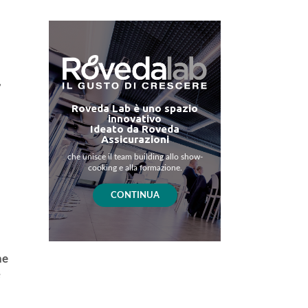
,
Roveda Lab è uno spazio
innovativo
Ideato da Roveda
Assicurazioni
che unisce il team building allo show-
cooking e alla formazione.
CONTINUA
ne
e