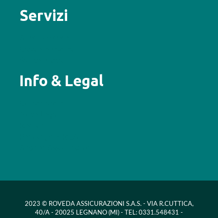
Servizi
Auto e motori
Casa e persona
Salute e vita
Info & Legal
Convenzioni
Note Legali
Reclami
Provvigioni RCA
Arbitro Assicurativo
2023 © ROVEDA ASSICURAZIONI S.A.S. - VIA R.CUTTICA,
40/A - 20025 LEGNANO (MI) - TEL: 0331.548431 -