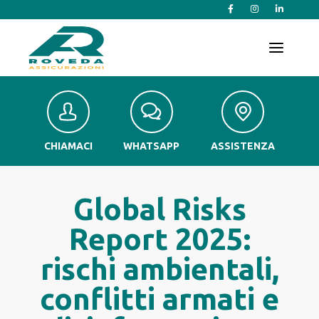
T
o
g
g
l
e
n
a
v
CHIAMACI
WHATSAPP
ASSISTENZA
i
g
a
t
Global Risks
i
o
Report 2025:
n
rischi ambientali,
conflitti armati e