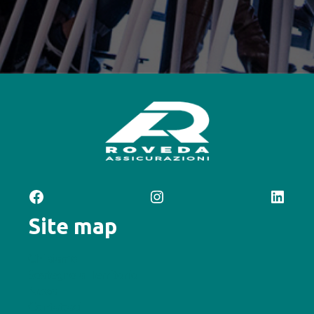
Facebook
Instagram
LinkedIn
Site map
Chi siamo
Sostegno al Territorio
News
Contattaci