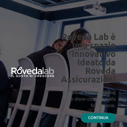
Roveda Lab è
uno spazio
innovativo
Ideato da
Roveda
Assicurazioni
che unisce il team buiding
allo show-cooking e alla
formazione.
CONTINUA