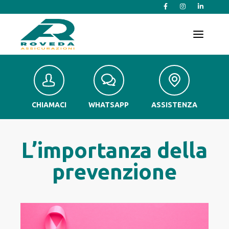
T
o
g
g
l
e
n
a
v
CHIAMACI
WHATSAPP
ASSISTENZA
i
g
a
t
L’importanza della
i
o
prevenzione
n