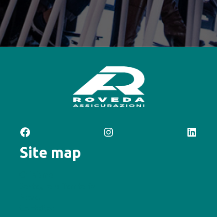
Facebook
Instagram
LinkedIn
Site map
Chi siamo
Sostegno al Territorio
News
Contattaci