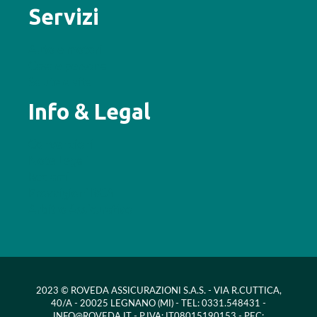
Servizi
Auto e motori
Casa e persona
Salute e vita
Info & Legal
Convenzioni
Note Legali
Reclami
Provvigioni RCA
Arbitro Assicurativo
2023 © ROVEDA ASSICURAZIONI S.A.S. - VIA R.CUTTICA,
40/A - 20025 LEGNANO (MI) - TEL: 0331.548431 -
INFO@ROVEDA.IT - P.IVA: IT08015190153 - PEC: