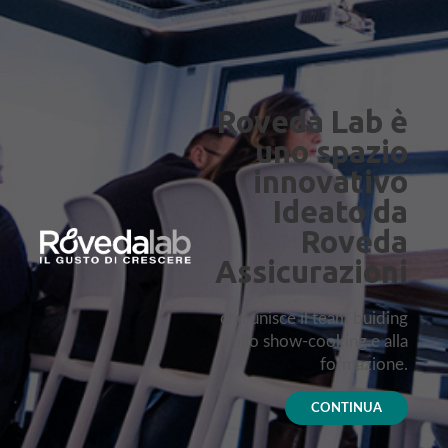
Roveda Lab è
uno spazio
innovativo
Ideato da
Roveda
Assicurazioni
che unisce il team buiding
allo show-cooking e alla
formazione.
CONTINUA