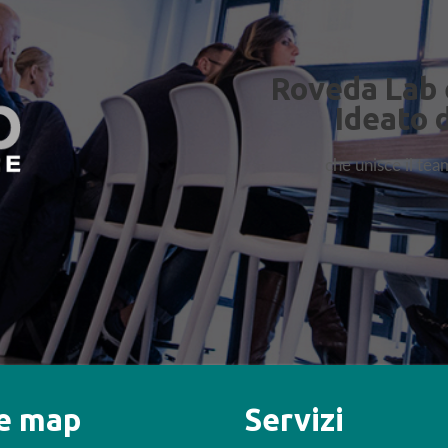
Roveda Lab 
Ideato 
che unisce il te
te map
Servizi