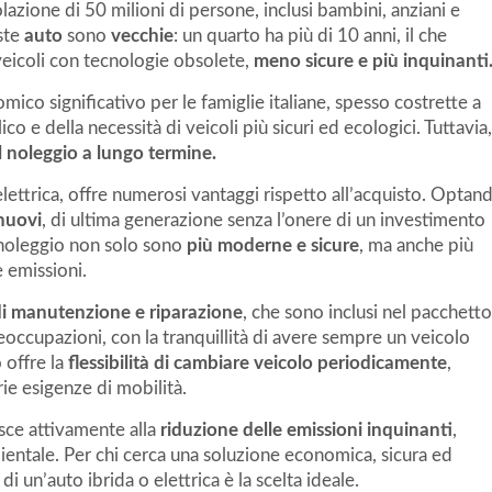
azione di 50 milioni di persone, inclusi bambini, anziani e
ste
auto
sono
vecchie
: un quarto ha più di 10 anni, il che
 veicoli con tecnologie obsolete,
meno sicure e più inquinanti
o significativo per le famiglie italiane, spesso costrette a
co e della necessità di veicoli più sicuri ed ecologici. Tuttavia,
il noleggio a lungo termine.
 elettrica, offre numerosi vantaggi rispetto all’acquisto. Optan
 nuovi
, di ultima generazione senza l’onere di un investimento
a noleggio non solo sono
più moderne e sicure
, ma anche più
e emissioni.
 di manutenzione e riparazione
, che sono inclusi nel pacchetto
eoccupazioni, con la tranquillità di avere sempre un veicolo
 offre la
flessibilità di cambiare veicolo periodicamente
,
ie esigenze di mobilità.
isce attivamente alla
riduzione delle emissioni inquinanti
,
bientale. Per chi cerca una soluzione economica, sicura ed
i un’auto ibrida o elettrica è la scelta ideale.