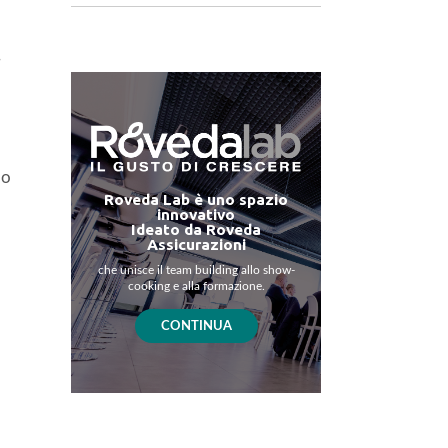
.
do
Roveda Lab è uno spazio
innovativo
Ideato da Roveda
Assicurazioni
che unisce il team building allo show-
cooking e alla formazione.
CONTINUA