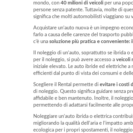
mondo, con
40 milioni di veicoli
per una popol
persone senza patente. Tuttavia, molte di que
significa che molti automobilisti viaggiano su
Acquistare un’auto nuova è un impegno economic
farlo a causa delle carenze del trasporto pubbli
c’è una
soluzione più pratica e conveniente: 
Il noleggio di un’auto, soprattutto se ibrida o
per il noleggio, si può avere accesso a
veicoli
iniziale elevato. Le auto ibride ed elettriche 
efficienti dal punto di vista dei consumi e dell
Scegliere il Rental permette di
evitare i costi
di noleggio. Questo significa guidare senza pr
affidabile e ben mantenuto. Inoltre, il noleggio
permettendo di adattarsi facilmente alle propr
Noleggiare un’auto ibrida o elettrica contribu
migliorando la qualità dell’aria e l’impatto am
ecologica per i propri spostamenti, il noleggio d