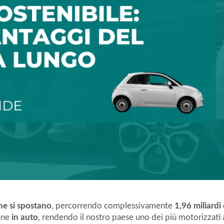
ne si spostano
, percorrendo complessivamente
1,96 miliardi 
ene
in auto
, rendendo il nostro paese uno dei più motorizzati 