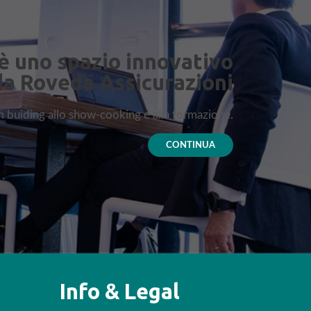
è uno spazio innovativo
da Roveda Assicurazioni
am buiding allo show-cooking e alla formazione.
CONTINUA
Info & Legal