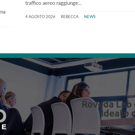
traffico aereo raggiunge...
e
rna
4 AGOSTO 2026
REBECCA
NEWS
Roveda Lab 
Ideato 
che unisce il te