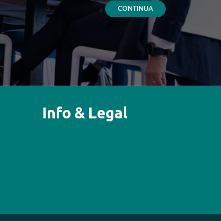
CONTINUA
Info & Legal
Convenzioni
Note Legali
Reclami
Provvigioni RCA
Arbitro Assicurativo