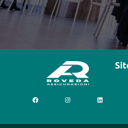
Si
Chi s
Sosteg
News
Contat
Facebook
Instagram
LinkedIn