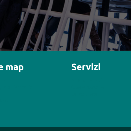
te map
Servizi
iamo
Auto e motori
no al Territorio
Casa e persona
Salute e vita
taci