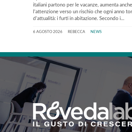
italiani partono per le vacanze, aumenta anch
l’attenzione verso un rischio che ogni anno to
d’attualità: i furti in abitazione. Secondo i...
6 AGOSTO 2026
REBECCA
NEWS