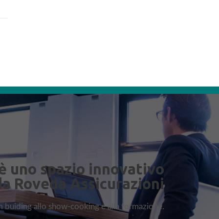
è uno spazio innovativo
da Roveda Assicurazioni
am buiding allo show-cooking e alla formazione.