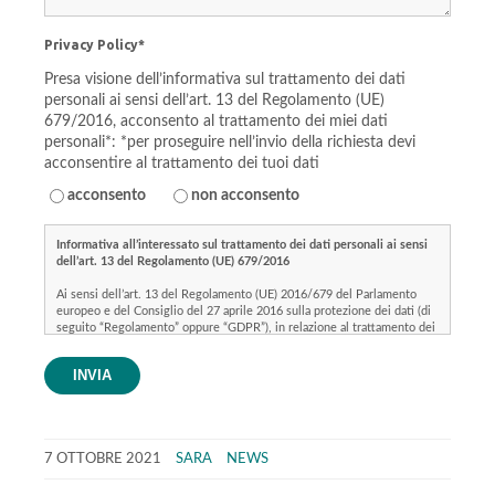
Privacy Policy*
Presa visione dell’informativa sul trattamento dei dati
personali ai sensi dell’art. 13 del Regolamento (UE)
679/2016, acconsento al trattamento dei miei dati
personali*: *per proseguire nell’invio della richiesta devi
acconsentire al trattamento dei tuoi dati
acconsento
non acconsento
Informativa all’interessato sul trattamento dei dati personali ai sensi
dell’art. 13 del Regolamento (UE) 679/2016
Ai sensi dell’art. 13 del Regolamento (UE) 2016/679 del Parlamento
europeo e del Consiglio del 27 aprile 2016 sulla protezione dei dati (di
seguito “Regolamento” oppure “GDPR”), in relazione al trattamento dei
Suoi dati personali, lo scrivente intermediario assicurativo ROVEDA
ASSICURAZIONI SAS (di seguito per brevità anche indicato come
INVIA
“Titolare”), la cui identità e i dati di contatto sono sotto indicati,
La informa di quanto segue.
1) Identità e dati di contatto del titolare del trattamento.
7 OTTOBRE 2021
SARA
NEWS
Titolare del trattamento ai sensi degli artt. 4 e 24 del Regolamento e’
l’intermediario assicurativo ROVEDA ASSICURAZIONI SAS con sede in
Via RENATO CUTTICA, 40/A, 20025 LEGNANO (MI), tel.: 0331548431,