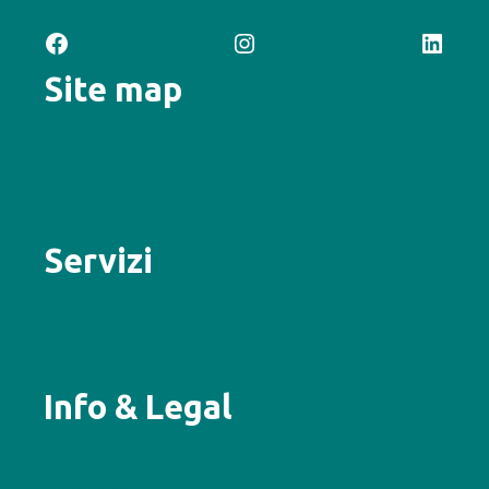
Facebook
Instagram
LinkedIn
Site map
Chi siamo
Sostegno al Territorio
News
Contattaci
Servizi
Auto e motori
Casa e persona
Salute e vita
Info & Legal
Convenzioni
Note Legali