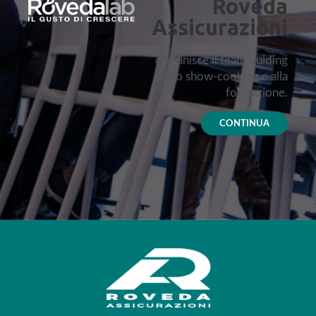
Roveda
Assicurazioni
che unisce il team buiding
allo show-cooking e alla
formazione.
CONTINUA