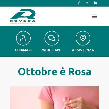
T
o
g
g
l
e
n
a
v
CHIAMACI
WHATSAPP
ASSISTENZA
i
g
a
t
Ottobre è Rosa
i
o
n