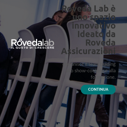
Roveda Lab è
uno spazio
innovativo
Ideato da
Roveda
Assicurazioni
che unisce il team buiding
allo show-cooking e alla
formazione.
CONTINUA