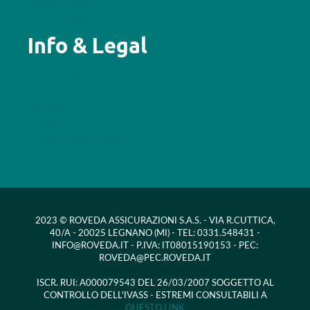
Casa e persona
Salute e vita
Info & Legal
Convenzioni
Note Legali
Reclami
Provvigioni RCA
Arbitro Assicurativo
2023 © ROVEDA ASSICURAZIONI S.A.S. - VIA R.CUTTICA,
40/A - 20025 LEGNANO (MI) - TEL: 0331.548431 -
INFO@ROVEDA.IT - P.IVA: IT08015190153 - PEC:
ROVEDA@PEC.ROVEDA.IT
ISCR. RUI: A000079543 DEL 26/03/2007 SOGGETTO AL
CONTROLLO DELL'IVASS - ESTREMI CONSULTABILI A
QUESTO LINK