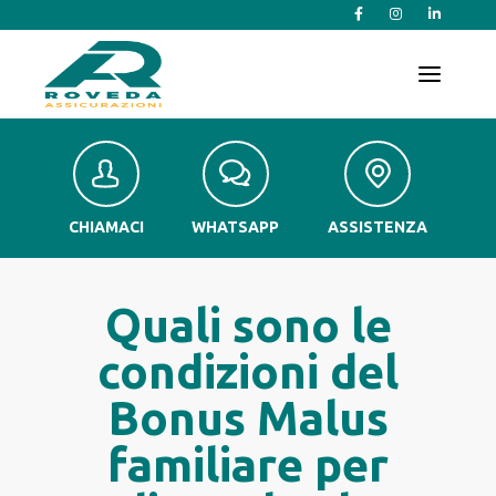
T
o
g
g
l
e
n
a
v
CHIAMACI
WHATSAPP
ASSISTENZA
i
g
a
t
Quali sono le
i
o
condizioni del
n
Bonus Malus
familiare per