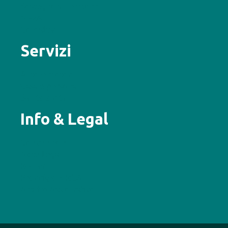
Sostegno al Territorio
News
Contattaci
Servizi
Auto e motori
Casa e persona
Salute e vita
Info & Legal
Convenzioni
Note Legali
Reclami
Provvigioni RCA
Arbitro Assicurativo