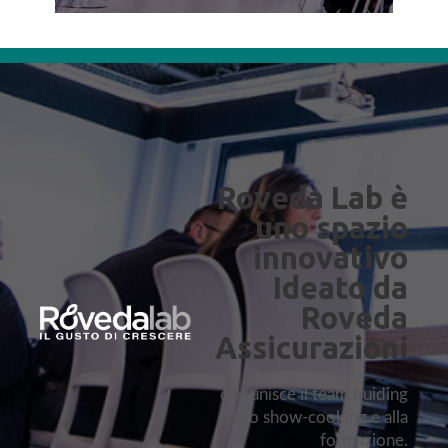
Roveda Lab è
uno spazio
innovativo
Ideato da
Roveda
Assicurazioni
che unisce il team buiding
allo show-cooking e alla
formazione.