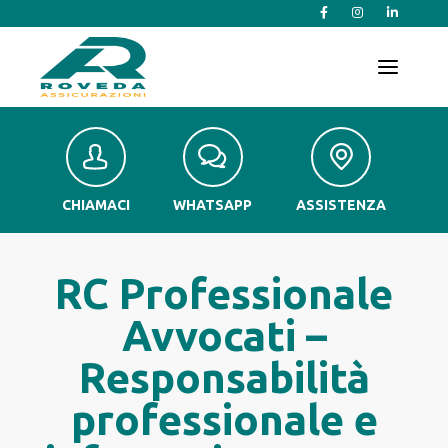
T
o
g
g
l
e
n
a
v
CHIAMACI
WHATSAPP
ASSISTENZA
i
g
a
t
RC Professionale
i
o
Avvocati –
n
Responsabilità
professionale e