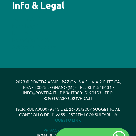
Info & Legal
Convenzioni
Note Legali
Reclami
Provvigioni RCA
Arbitro Assicurativo
2023 © ROVEDA ASSICURAZIONI S.A.S. - VIA R.CUTTICA,
40/A - 20025 LEGNANO (MI) - TEL: 0331.548431 -
INFO@ROVEDA.IT - P.IVA: IT08015190153 - PEC:
ROVEDA@PEC.ROVEDA.IT
ISCR. RUI: A000079543 DEL 26/03/2007 SOGGETTO AL
CONTROLLO DELL'IVASS - ESTREMI CONSULTABILI A
QUESTO LINK
PRIVACY -
COOKIE POLICY