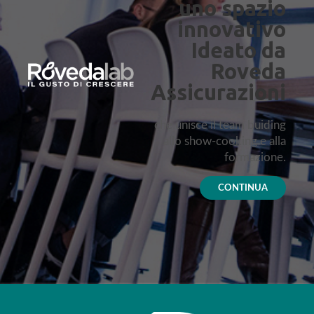
uno spazio
innovativo
Ideato da
Roveda
Assicurazioni
che unisce il team buiding
allo show-cooking e alla
formazione.
CONTINUA