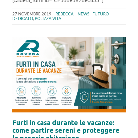
[caldera_form id=”CF5dde587de0a55″]
27 NOVEMBRE 2019
REBECCA
NEWS
FUTURO
DEDICATO
,
POLIZZA VITA
Furti in casa durante le vacanze:
come partire sereni e proteggere
la propria abitazione