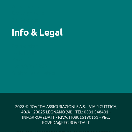
Auto e motori
Casa e persona
Salute e vita
Info & Legal
Convenzioni
Note Legali
Reclami
Provvigioni RCA
Arbitro Assicurativo
2023 © ROVEDA ASSICURAZIONI S.A.S. - VIA R.CUTTICA,
40/A - 20025 LEGNANO (MI) - TEL: 0331.548431 -
INFO@ROVEDA.IT - P.IVA: IT08015190153 - PEC:
ROVEDA@PEC.ROVEDA.IT