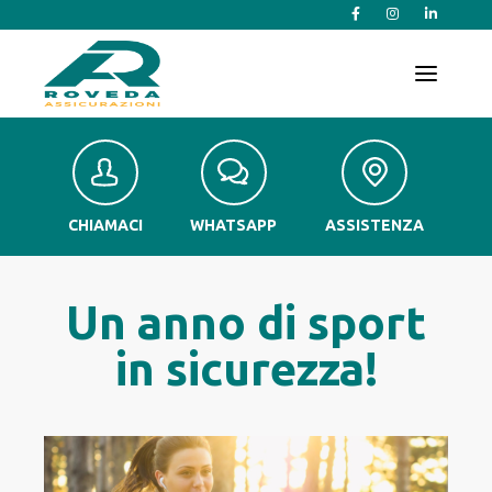
T
o
g
g
l
e
n
a
v
CHIAMACI
WHATSAPP
ASSISTENZA
i
g
a
t
Un anno di sport
i
o
in sicurezza!
n