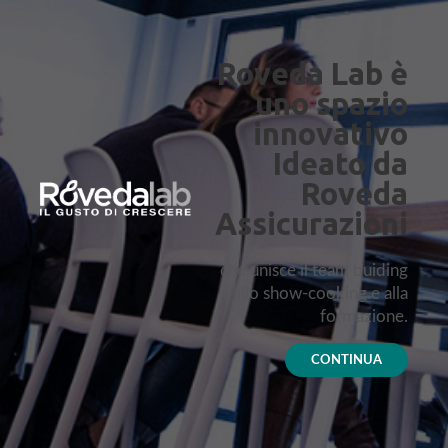
Roveda Lab è
uno spazio
innovativo
Ideato da
Roveda
Assicurazioni
che unisce il team buiding
allo show-cooking e alla
formazione.
CONTINUA