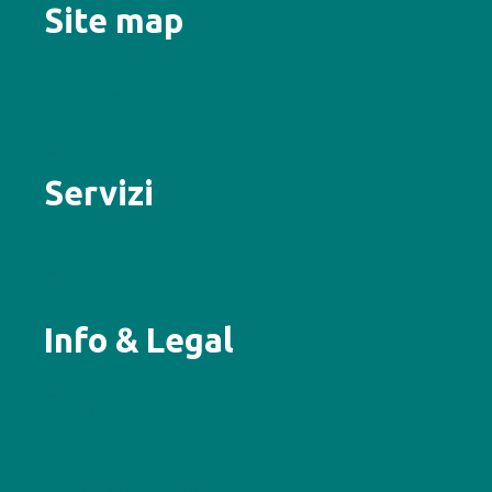
Site map
Chi siamo
Sostegno al Territorio
News
Contattaci
Servizi
Auto e motori
Casa e persona
Salute e vita
Info & Legal
Convenzioni
Note Legali
Reclami
Provvigioni RCA