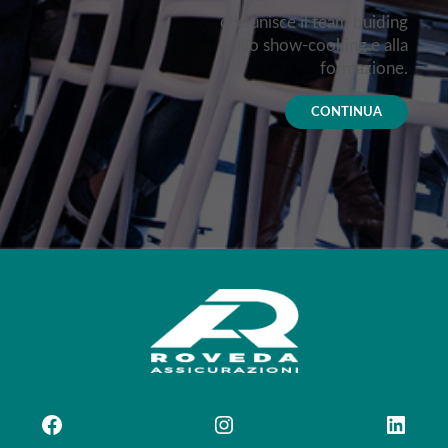
che unisce il team buiding
allo show-cooking e alla
formazione.
CONTINUA
Facebook
Instagram
LinkedIn