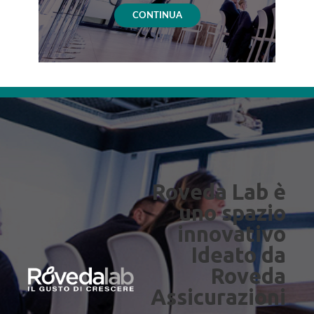
CONTINUA
Roveda Lab è
uno spazio
innovativo
Ideato da
Roveda
Assicurazioni