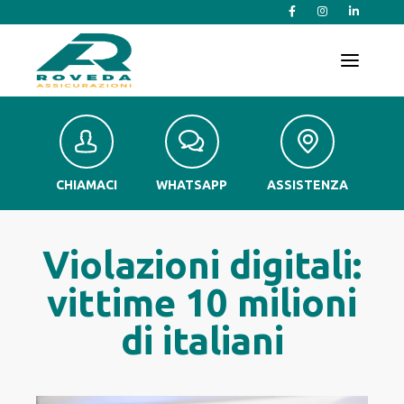
T
o
g
g
l
e
n
a
v
CHIAMACI
WHATSAPP
ASSISTENZA
i
g
a
t
Violazioni digitali:
i
o
vittime 10 milioni
n
di italiani