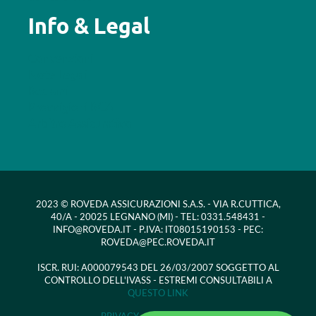
Info & Legal
Convenzioni
Note Legali
Reclami
Provvigioni RCA
Arbitro Assicurativo
2023 © ROVEDA ASSICURAZIONI S.A.S. - VIA R.CUTTICA,
40/A - 20025 LEGNANO (MI) - TEL: 0331.548431 -
INFO@ROVEDA.IT - P.IVA: IT08015190153 - PEC:
ROVEDA@PEC.ROVEDA.IT
ISCR. RUI: A000079543 DEL 26/03/2007 SOGGETTO AL
CONTROLLO DELL'IVASS - ESTREMI CONSULTABILI A
QUESTO LINK