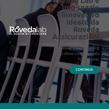
Roveda Lab è
uno spazio
innovativo
Ideato da
Roveda
Assicurazioni
che unisce il team buiding
allo show-cooking e alla
formazione.
CONTINUA