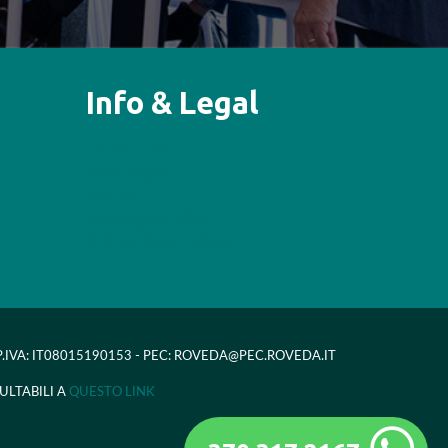
Info & Legal
Convenzioni
Note Legali
Reclami
Provvigioni RCA
Arbitro Assicurativo
- P.IVA: IT08015190153 - PEC: ROVEDA@PEC.ROVEDA.IT
ULTABILI A
QUESTO LINK