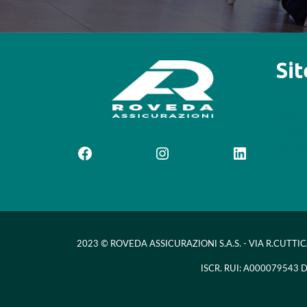
Si
Chi s
Sosteg
News
Contat
Facebook
Instagram
LinkedIn
2023 © ROVEDA ASSICURAZIONI S.A.S. - VIA R.CUTTIC
ISCR. RUI: A000079543