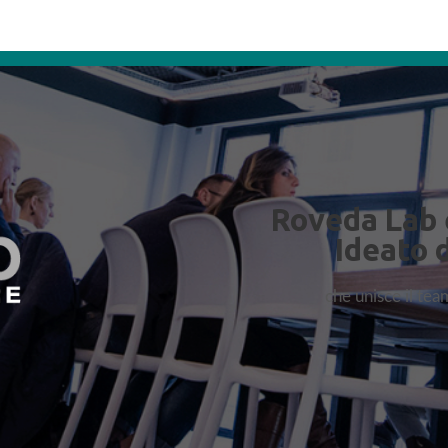
Roveda Lab 
Ideato 
che unisce il te