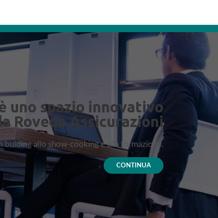
è uno spazio innovativo
da Roveda Assicurazioni
am buiding allo show-cooking e alla formazione.
CONTINUA