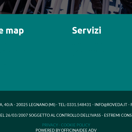
te map
Servizi
iamo
Auto e motori
no al Territorio
Casa e persona
Salute e vita
taci
A, 40/A - 20025 LEGNANO (MI) - TEL: 0331.548431 - INFO@ROVEDA.IT 
 DEL 26/03/2007 SOGGETTO AL CONTROLLO DELL'IVASS - ESTREMI CONS
PRIVACY -
COOKIE POLICY
POWERED BY OFFICINAIDEE ADV