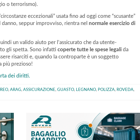
io o terrorismo).
“circostanze eccezionali” usata fino ad oggi come “scusante”
l danno, seppur improvviso, rientra nel
normale esercizio di
indi un valido aiuto per l’assicurato che da utente-
o gli spetta. Sono infatti
coperte tutte le spese legali
da
essere risarciti e, quando la controparte è un soggetto
ra più prezioso!
rta dei diritti.
EREO
,
ARAG
,
ASSICURAZIONE
,
GUASTO
,
LEGNANO
,
POLIZZA
,
ROVEDA
,