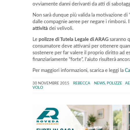
ovviamente danni derivanti da atti di sabotagg
Non sarà dunque più valida la motivazione di 
dalle compagnie aeree per negare i rimborsi. I
attività
dei velivoli.
Le
polizze di Tutela Legale di ARAG
saranno qu
consumatore deve attivarsi per ottenere quant
sostenere per far valere il proprio diritto ad 
finanziariamente “forte”, l’aiuto risulterà anco
Per maggiori informazioni, scarica e leggi la
Ca
30 NOVEMBRE 2015
REBECCA
NEWS
,
POLIZZE
A
VOLO