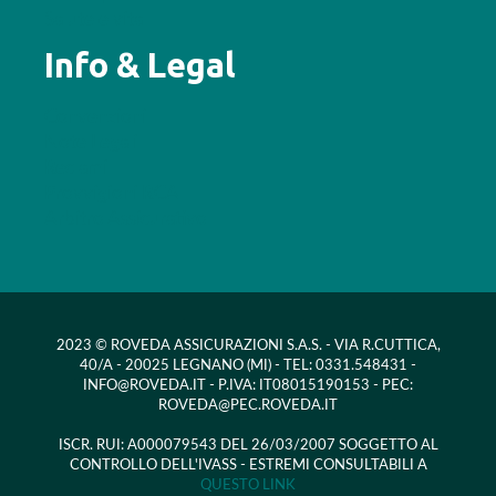
Salute e vita
Info & Legal
Convenzioni
Note Legali
Reclami
Provvigioni RCA
Arbitro Assicurativo
2023 © ROVEDA ASSICURAZIONI S.A.S. - VIA R.CUTTICA,
40/A - 20025 LEGNANO (MI) - TEL: 0331.548431 -
INFO@ROVEDA.IT - P.IVA: IT08015190153 - PEC:
ROVEDA@PEC.ROVEDA.IT
ISCR. RUI: A000079543 DEL 26/03/2007 SOGGETTO AL
CONTROLLO DELL'IVASS - ESTREMI CONSULTABILI A
QUESTO LINK