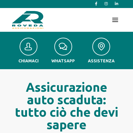
T
o
g
g
l
e
n
a
v
CHIAMACI
WHATSAPP
ASSISTENZA
i
g
a
t
Assicurazione
i
o
auto scaduta:
n
tutto ciò che devi
sapere