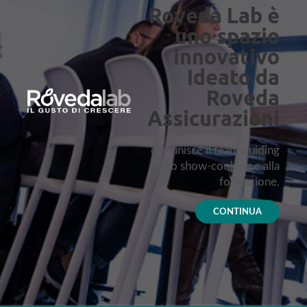
Roveda Lab è
uno spazio
innovativo
Ideato da
Roveda
Assicurazioni
che unisce il team buiding
allo show-cooking e alla
formazione.
CONTINUA