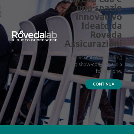
uno spazio
innovativo
Ideato da
Roveda
Assicurazioni
che unisce il team buiding
allo show-cooking e alla
formazione.
CONTINUA