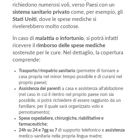
richiedono numerosi voli, verso Paesi con un
sistema sanitario privato
come, per esempio, gli
Stati Uniti
, dove le spese mediche si
rivelerebbero molto costose.
In caso di
malattia o infortunio
, si potrà infatti
ricevere il
rimborso delle spese mediche
sostenute per le cure. Nel dettaglio, la copertura
comprende:
Trasporto/rimpatrio sanitario
(permette di tornare a
casa propria nel minor tempo possibile e di curarsi nel
proprio paese);
Assistenza dei parenti
a casa e assistenza all’abitazione
(nel caso in cui il rientro nel proprio paese non sia
possibile, si potrà richiedere di essere raggiunto da un
familiare, per il quale sarà organizzato volo e
pernottamento);
Spese ospedaliere, chirurgiche, riabilitative e
farmaceutiche
;
24h su 24 e 7gg su 7
di supporto telefonico e
assistenza
medico-sanitaria nella propria lingua madre;