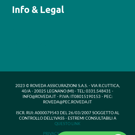
Info & Legal
Convenzioni
Note Legali
Reclami
Provvigioni RCA
Arbitro Assicurativo
2023 © ROVEDA ASSICURAZIONI S.A.S. - VIA R.CUTTICA,
40/A - 20025 LEGNANO (MI) - TEL: 0331.548431 -
INFO@ROVEDA.IT - P.IVA: IT08015190153 - PEC:
ROVEDA@PEC.ROVEDA.IT
ISCR. RUI: A000079543 DEL 26/03/2007 SOGGETTO AL
CONTROLLO DELL'IVASS - ESTREMI CONSULTABILI A
QUESTO LINK
PRIVACY -
COOKIE POLICY