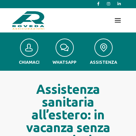
T
o
g
g
l
e
n
a
v
CHIAMACI
WHATSAPP
ASSISTENZA
i
g
a
t
Assistenza
i
o
sanitaria
n
all’estero: in
vacanza senza