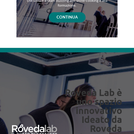
che unisce il team building allo show-cooking e alla
formazione.
CONTINUA
Roveda Lab è
uno spazio
innovativo
Ideato da
Roveda