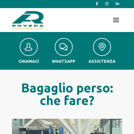
T
o
g
g
l
e
n
a
v
CHIAMACI
WHATSAPP
ASSISTENZA
i
g
a
t
Bagaglio perso:
i
o
che fare?
n