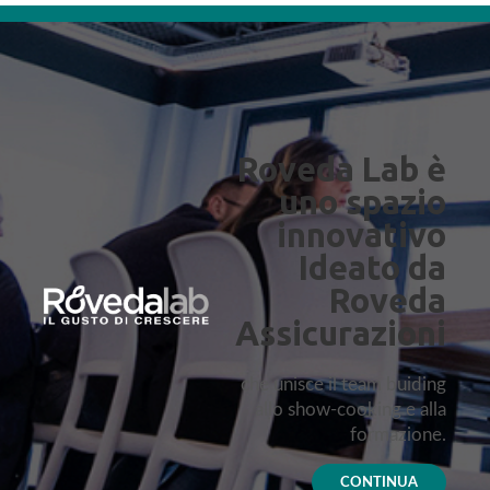
Roveda Lab è
uno spazio
innovativo
Ideato da
Roveda
Assicurazioni
che unisce il team buiding
allo show-cooking e alla
formazione.
CONTINUA