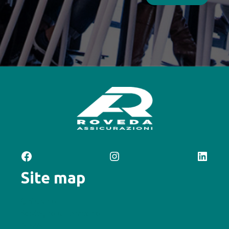
Facebook
Instagram
LinkedIn
Site map
Chi siamo
Sostegno al Territorio
News