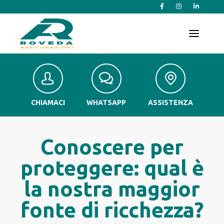
T
o
g
g
l
e
n
a
v
CHIAMACI
WHATSAPP
ASSISTENZA
i
g
a
t
Conoscere per
i
o
proteggere: qual è
n
la nostra maggior
fonte di ricchezza?