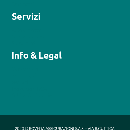
Contattaci
Servizi
Auto e motori
Casa e persona
Salute e vita
Info & Legal
Convenzioni
Note Legali
Reclami
Provvigioni RCA
Arbitro Assicurativo
2023 © ROVEDA ASSICURAZIONI S.A.S. - VIA R.CUTTICA,