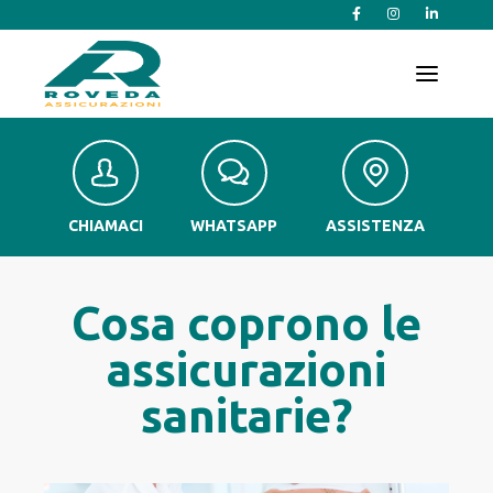
T
o
g
g
l
e
n
a
v
CHIAMACI
WHATSAPP
ASSISTENZA
i
g
a
t
Cosa coprono le
i
o
assicurazioni
n
sanitarie?