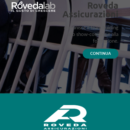
Roveda
Assicurazioni
che unisce il team buiding
allo show-cooking e alla
formazione.
CONTINUA