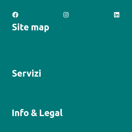
Facebook
Instagram
LinkedIn
Site map
Chi siamo
Sostegno al Territorio
News
Contattaci
Servizi
Auto e motori
Casa e persona
Salute e vita
Info & Legal
Convenzioni