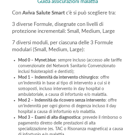
Guida assicurazioni malattia
Con
Aviva Salute Smart
c’è si può scegliere tra:
3 diverse Formule, disegnate con livelli di
protezione incrementali: Small, Medium, Large
7 diversi moduli, per ciascuna delle 3 Formule
modulari (Small, Medium, Large):
Mod 0 –
Mynet.blue
: sempre incluso (accesso alle tariffe
convenzionate del Network Sanitario Convenzionato
inclusi fisioterapisti e dentisti);
Mod 1 –
Indennità da intervento chirurgico
: offre
un’indennità in base al tipo di intervento a cui si è
sottoposti, incluso intervento in day hospital o
ambulatoriale, a causa di infortunio e/o malattia.
Mod 2 –
Indennità da ricovero senza intervento
: offre
un’indennità per ogni giorno di degenza incluso il day
hospital a causa di infortunio e/o malattia.
Mod 3 –
Esami di alta diagnostica
: prevede il rimborso o
pagamento diretto delle prestazioni di alta
specializzazione (es. TAC o Risonanza magnetica) a causa
di infortunio e/o malattia.