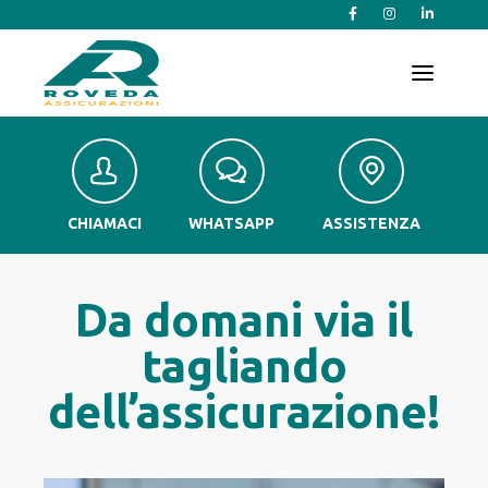
T
o
g
g
l
e
n
a
v
CHIAMACI
WHATSAPP
ASSISTENZA
i
g
a
t
Da domani via il
i
o
tagliando
n
dell’assicurazione!