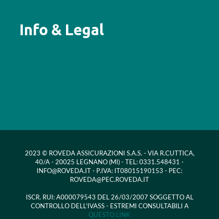
Salute e vita
Info & Legal
Convenzioni
Note Legali
Reclami
Provvigioni RCA
Arbitro Assicurativo
2023 © ROVEDA ASSICURAZIONI S.A.S. - VIA R.CUTTICA,
40/A - 20025 LEGNANO (MI) - TEL: 0331.548431 -
INFO@ROVEDA.IT - P.IVA: IT08015190153 - PEC:
ROVEDA@PEC.ROVEDA.IT
ISCR. RUI: A000079543 DEL 26/03/2007 SOGGETTO AL
CONTROLLO DELL'IVASS - ESTREMI CONSULTABILI A
QUESTO LINK