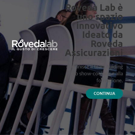
Roveda Lab è
uno spazio
innovativo
Ideato da
Roveda
Assicurazioni
che unisce il team buiding
allo show-cooking e alla
formazione.
CONTINUA