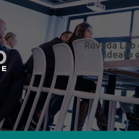
Roveda Lab 
Ideato 
che unisce il te