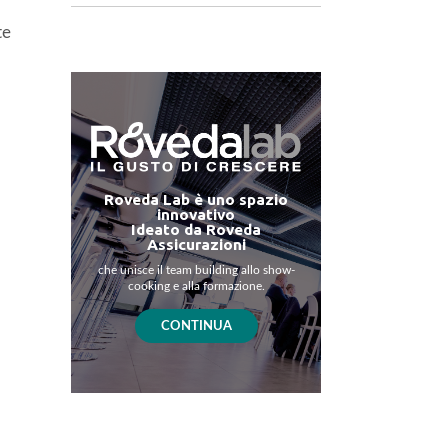
te
Roveda Lab è uno spazio
innovativo
Ideato da Roveda
Assicurazioni
che unisce il team building allo show-
cooking e alla formazione.
CONTINUA