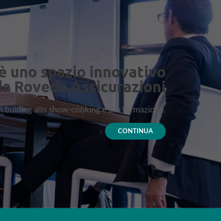
è uno spazio innovativo
da Roveda Assicurazioni
am buiding allo show-cooking e alla formazione.
CONTINUA