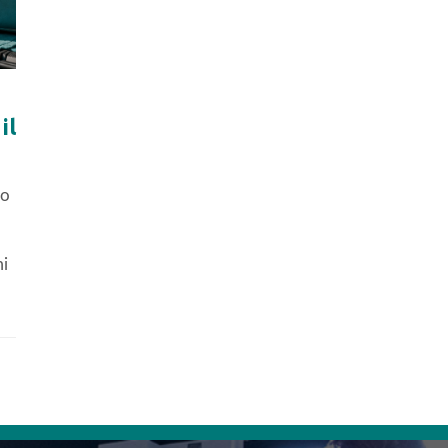
il
mo
mi