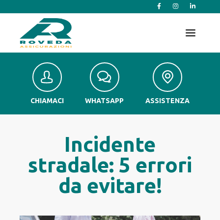
T
o
g
g
l
e
n
a
v
CHIAMACI
WHATSAPP
ASSISTENZA
i
g
a
t
Incidente
i
o
stradale: 5 errori
n
da evitare!