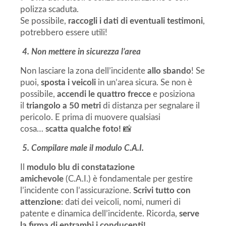
polizza scaduta.
Se possibile,
raccogli i dati di eventuali testimoni
,
potrebbero essere utili!
4. Non mettere in sicurezza l’area
Non lasciare la zona dell’incidente
allo sbando
! Se
puoi,
sposta i veicoli
in un’area sicura. Se non è
possibile,
accendi le quattro frecce
e posiziona
il
triangolo a 50 metri
di distanza per segnalare il
pericolo. E prima di muovere qualsiasi
cosa…
scatta qualche foto!
📸
5. Compilare male il modulo C.A.I.
Il
modulo blu di constatazione
amichevole
(C.A.I.) è fondamentale per gestire
l’incidente con l’assicurazione.
Scrivi tutto con
attenzione
: dati dei veicoli, nomi, numeri di
patente e dinamica dell’incidente. Ricorda,
serve
la firma di entrambi i conducenti!