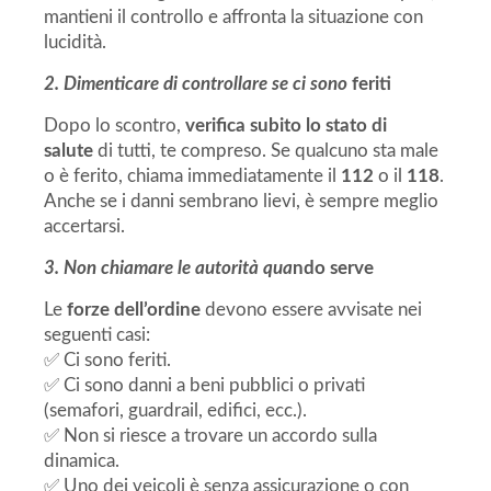
mantieni il controllo e affronta la situazione con
lucidità.
2. Dimenticare di controllare se ci sono
feriti
Dopo lo scontro,
verifica subito lo stato di
salute
di tutti, te compreso. Se qualcuno sta male
o è ferito, chiama immediatamente il
112
o il
118
.
Anche se i danni sembrano lievi, è sempre meglio
accertarsi.
3. Non chiamare le autorità qua
ndo serve
Le
forze dell’ordine
devono essere avvisate nei
seguenti casi:
✅ Ci sono feriti.
✅ Ci sono danni a beni pubblici o privati
(semafori, guardrail, edifici, ecc.).
✅ Non si riesce a trovare un accordo sulla
dinamica.
✅ Uno dei veicoli è senza assicurazione o con