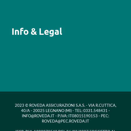
Auto e motori
Casa e persona
Salute e vita
Info & Legal
Convenzioni
Note Legali
Reclami
Provvigioni RCA
Arbitro Assicurativo
2023 © ROVEDA ASSICURAZIONI S.A.S. - VIA R.CUTTICA,
40/A - 20025 LEGNANO (MI) - TEL: 0331.548431 -
INFO@ROVEDA.IT - P.IVA: IT08015190153 - PEC:
ROVEDA@PEC.ROVEDA.IT