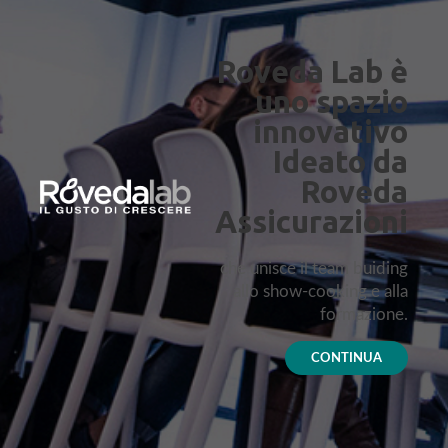
Roveda Lab è
uno spazio
innovativo
Ideato da
Roveda
Assicurazioni
che unisce il team buiding
allo show-cooking e alla
formazione.
CONTINUA