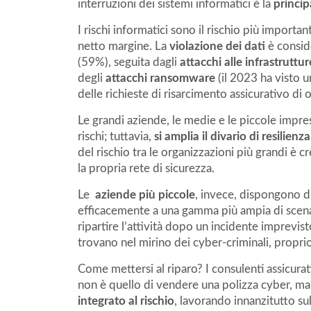
interruzioni dei sistemi informatici è la
princip
I rischi informatici sono il rischio più importa
netto margine. La
violazione dei dati
è conside
(59%), seguita dagli
attacchi alle infrastrutture
degli
attacchi ransomware
(il 2023 ha visto 
delle richieste di risarcimento assicurativo di 
Le grandi aziende, le medie e le piccole impre
rischi; tuttavia,
si amplia il divario di resilienz
del rischio tra le organizzazioni più grandi è
la propria rete di sicurezza.
Le
aziende più piccole
, invece, dispongono d
efficacemente a una gamma più ampia di scenar
ripartire l’attività dopo un incidente imprevis
trovano nel mirino dei cyber-criminali, propri
Come mettersi al riparo? I consulenti assicura
non è quello di vendere una polizza cyber, ma
integrato al rischio
, lavorando innanzitutto su