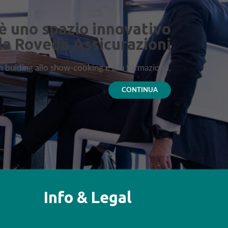
è uno spazio innovativo
da Roveda Assicurazioni
am buiding allo show-cooking e alla formazione.
CONTINUA
Info & Legal
Convenzioni