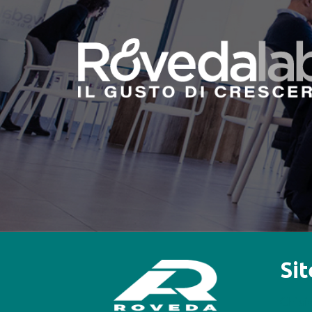
Si
Chi s