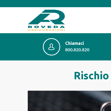
Chiamaci
800.820.820
Rischio