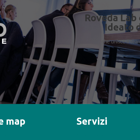
Roveda Lab 
Ideato 
che unisce il te
te map
Servizi
iamo
Auto e motori