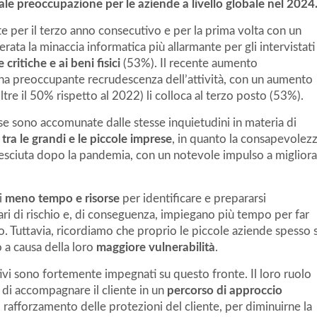
ale preoccupazione per le aziende a livello globale nel 2024
nte per il terzo anno consecutivo e per la prima volta con un
rata la minaccia informatica più allarmante per gli intervistati
 critiche e ai beni fisici
(53%). Il recente aumento
una preoccupante recrudescenza dell’attività, con un aumento
oltre il 50% rispetto al 2022) li colloca al terzo posto (53%).
se sono accomunate dalle stesse inquietudini in materia di
a tra le grandi e le piccole imprese
, in quanto la consapevolez
 cresciuta dopo la pandemia, con un notevole impulso a miglior
i
meno tempo e risorse
per identificare e prepararsi
i di rischio e, di conseguenza, impiegano più tempo per far
to. Tuttavia, ricordiamo che proprio le piccole aziende spesso s
o a causa della loro
maggiore vulnerabilità
.
tivi sono fortemente impegnati su questo fronte. Il loro ruolo
 di accompagnare il cliente in un
percorso di approccio
l rafforzamento delle protezioni del cliente, per diminuirne la