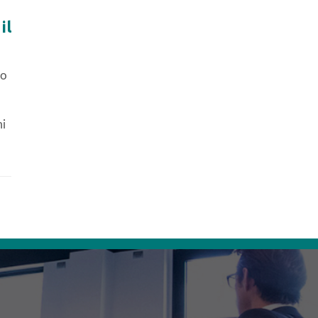
il
mo
mi