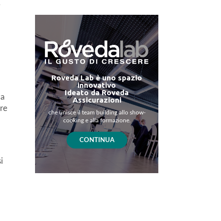
.
Roveda Lab è uno spazio
innovativo
Ideato da Roveda
za
Assicurazioni
are
che unisce il team building allo show-
cooking e alla formazione.
CONTINUA
i