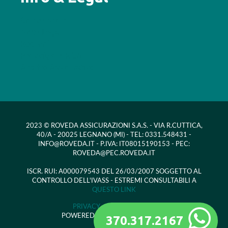
Convenzioni
Note Legali
Reclami
Provvigioni RCA
Arbitro Assicurativo
2023 © ROVEDA ASSICURAZIONI S.A.S. - VIA R.CUTTICA,
40/A - 20025 LEGNANO (MI) - TEL: 0331.548431 -
INFO@ROVEDA.IT - P.IVA: IT08015190153 - PEC:
ROVEDA@PEC.ROVEDA.IT
ISCR. RUI: A000079543 DEL 26/03/2007 SOGGETTO AL
CONTROLLO DELL'IVASS - ESTREMI CONSULTABILI A
QUESTO LINK
PRIVACY -
COOKIE POLICY
POWERED BY OFFICINAIDEE ADV
370.317.2167