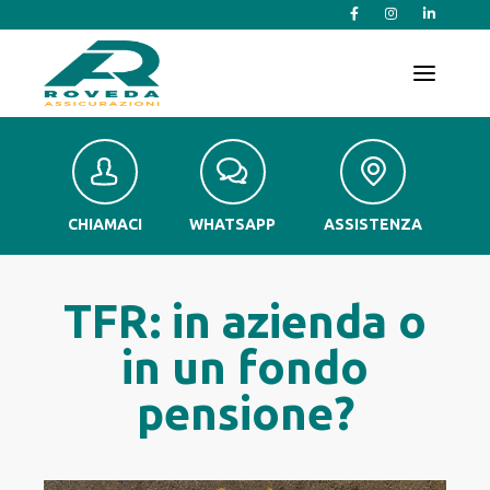
T
o
g
g
l
e
n
a
v
CHIAMACI
WHATSAPP
ASSISTENZA
i
g
a
t
TFR: in azienda o
i
o
in un fondo
n
pensione?