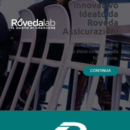
innovativo
Ideato da
Roveda
Assicurazioni
che unisce il team buiding
allo show-cooking e alla
formazione.
CONTINUA