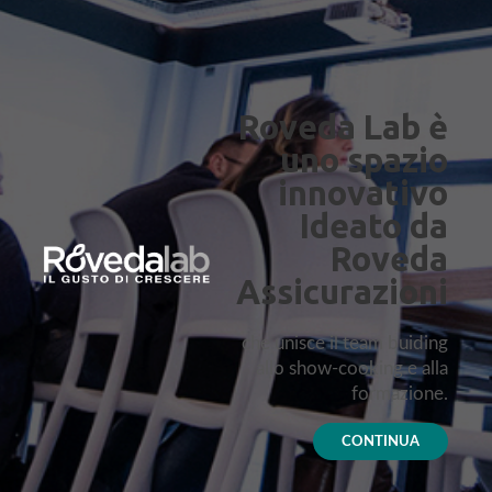
Roveda Lab è
uno spazio
innovativo
Ideato da
Roveda
Assicurazioni
che unisce il team buiding
allo show-cooking e alla
formazione.
CONTINUA