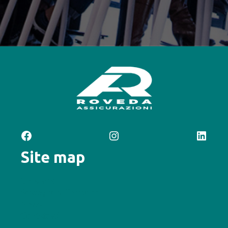
Facebook
Instagram
LinkedIn
Site map
Chi siamo
Sostegno al Territorio
News
Contattaci