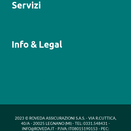
Servizi
Auto e motori
Casa e persona
Salute e vita
Info & Legal
Convenzioni
Note Legali
Reclami
Provvigioni RCA
Arbitro Assicurativo
2023 © ROVEDA ASSICURAZIONI S.A.S. - VIA R.CUTTICA,
40/A - 20025 LEGNANO (MI) - TEL: 0331.548431 -
INFO@ROVEDA.IT - P.IVA: IT08015190153 - PEC: