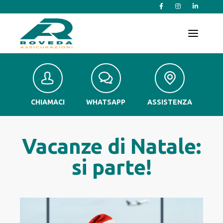
T
o
g
g
l
e
n
a
v
CHIAMACI
WHATSAPP
ASSISTENZA
i
g
a
t
Vacanze di Natale:
i
o
si parte!
n