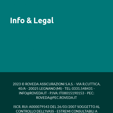
Casa e persona
Salute e vita
Info & Legal
Convenzioni
Note Legali
Reclami
Provvigioni RCA
Arbitro Assicurativo
2023 © ROVEDA ASSICURAZIONI S.A.S. - VIA R.CUTTICA,
40/A - 20025 LEGNANO (MI) - TEL: 0331.548431 -
INFO@ROVEDA.IT - P.IVA: IT08015190153 - PEC:
ROVEDA@PEC.ROVEDA.IT
ISCR. RUI: A000079543 DEL 26/03/2007 SOGGETTO AL
CONTROLLO DELL'IVASS - ESTREMI CONSULTABILI A