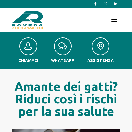
T
o
g
g
l
e
n
a
v
CHIAMACI
WHATSAPP
ASSISTENZA
i
g
a
t
Amante dei gatti?
i
o
Riduci così i rischi
n
per la sua salute