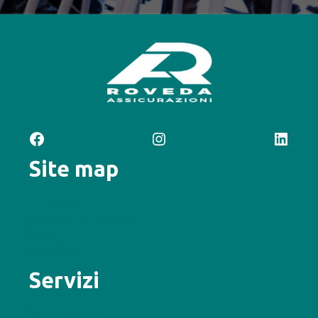
Facebook
Instagram
LinkedIn
Site map
Chi siamo
Sostegno al Territorio
News
Contattaci
Servizi
Auto e motori