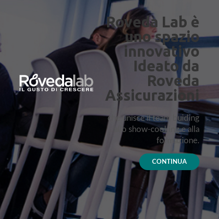
Roveda Lab è
uno spazio
innovativo
Ideato da
Roveda
Assicurazioni
che unisce il team buiding
allo show-cooking e alla
formazione.
CONTINUA