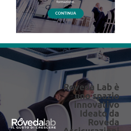
formazione.
CONTINUA
Roveda Lab è
uno spazio
innovativo
Ideato da
Roveda
Assicurazioni