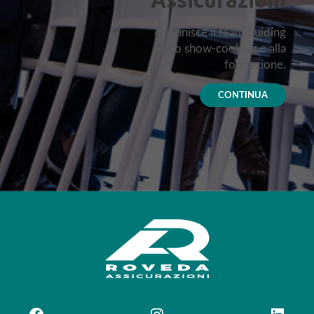
che unisce il team buiding
allo show-cooking e alla
formazione.
CONTINUA
Facebook
Instagram
LinkedIn