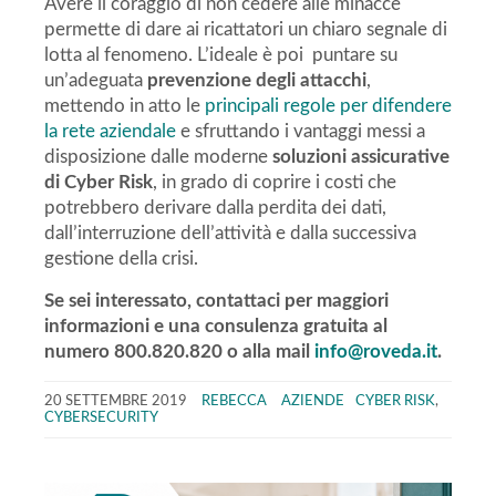
Avere il coraggio di non cedere alle minacce
permette di dare ai ricattatori un chiaro segnale di
lotta al fenomeno. L’ideale è poi puntare su
un’adeguata
prevenzione degli attacchi
,
mettendo in atto le
principali regole per difendere
la rete aziendale
e sfruttando i vantaggi messi a
disposizione dalle moderne
soluzioni assicurative
di Cyber Risk
, in grado di coprire i costi che
potrebbero derivare dalla perdita dei dati,
dall’interruzione dell’attività e dalla successiva
gestione della crisi.
Se sei interessato, contattaci per maggiori
informazioni e una consulenza gratuita al
numero 800.820.820 o alla mail
info@roveda.it
.
20 SETTEMBRE 2019
REBECCA
AZIENDE
CYBER RISK
,
CYBERSECURITY