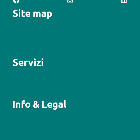
Site map
Chi siamo
Sostegno al Territorio
News
Contattaci
Servizi
Auto e motori
Casa e persona
Salute e vita
Info & Legal
Convenzioni
Note Legali
Reclami