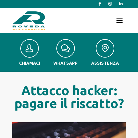
T
o
g
g
l
e
n
a
v
CHIAMACI
WHATSAPP
ASSISTENZA
i
g
a
t
Attacco hacker:
i
o
pagare il riscatto?
n