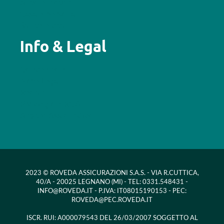
Auto e motori
Casa e persona
Salute e vita
Info & Legal
Convenzioni
Note Legali
Reclami
Provvigioni RCA
Arbitro Assicurativo
2023 © ROVEDA ASSICURAZIONI S.A.S. - VIA R.CUTTICA,
40/A - 20025 LEGNANO (MI) - TEL: 0331.548431 -
INFO@ROVEDA.IT - P.IVA: IT08015190153 - PEC:
ROVEDA@PEC.ROVEDA.IT
ISCR. RUI: A000079543 DEL 26/03/2007 SOGGETTO AL