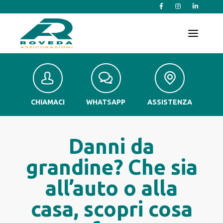
T
o
g
g
l
e
n
a
v
CHIAMACI
WHATSAPP
ASSISTENZA
i
g
a
t
Danni da
i
o
grandine? Che sia
n
all’auto o alla
casa, scopri cosa