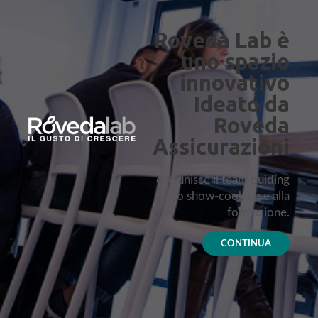
Roveda Lab è
uno spazio
innovativo
Ideato da
Roveda
Assicurazioni
che unisce il team buiding
allo show-cooking e alla
formazione.
CONTINUA