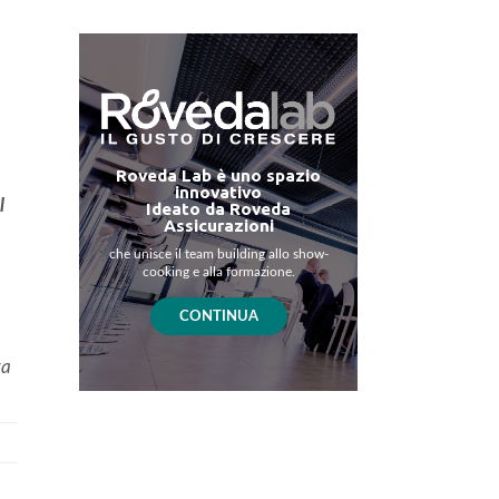
Roveda Lab è uno spazio
innovativo
l
Ideato da Roveda
Assicurazioni
che unisce il team building allo show-
cooking e alla formazione.
CONTINUA
ta