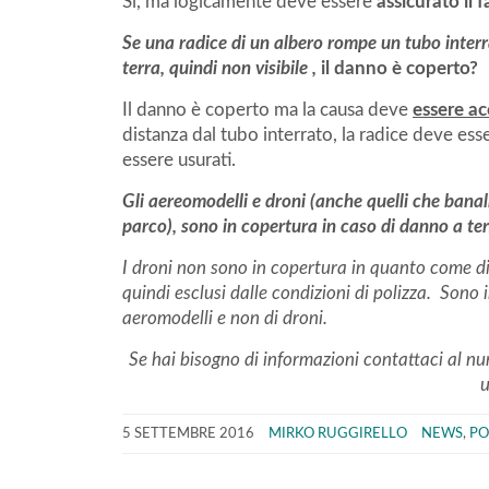
Si, ma logicamente deve essere
assicurato il 
Se una radice di un albero rompe un tubo interr
terra, quindi non visibile ,
il danno è coperto?
Il danno è coperto ma la causa deve
essere ac
distanza dal tubo interrato, la radice deve ess
essere usurati.
Gli aereomodelli e droni (anche quelli che banal
parco), sono in copertura in caso di danno a ter
I droni non sono in copertura in quanto come di
quindi esclusi dalle condizioni di polizza. Sono
aeromodelli e non di droni.
Se hai bisogno di informazioni contattaci al 
u
5 SETTEMBRE 2016
MIRKO RUGGIRELLO
NEWS
,
PO