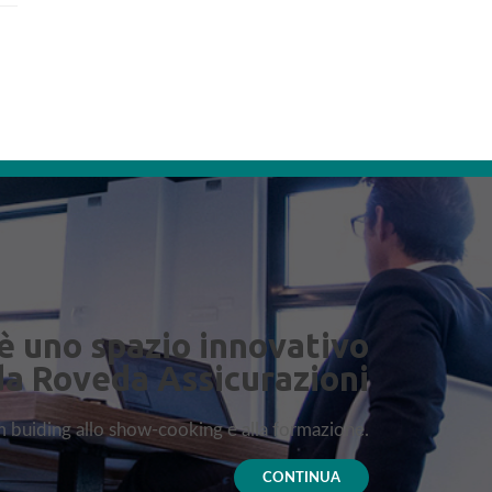
è uno spazio innovativo
da Roveda Assicurazioni
am buiding allo show-cooking e alla formazione.
CONTINUA