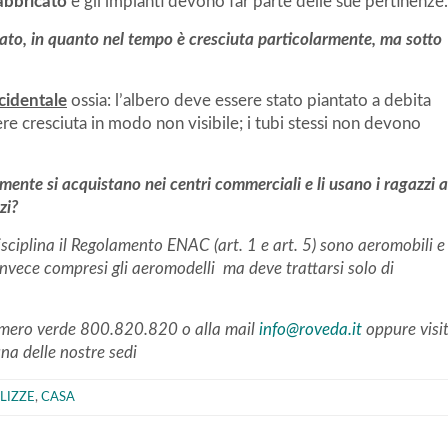
fabbricato
e gli impianti devono far parte delle sue pertinenze.
ato, in quanto nel tempo è cresciuta particolarmente, ma sotto
cidentale
ossia: l’albero deve essere stato piantato a debita
ere cresciuta in modo non visibile; i tubi stessi non devono
mente si acquistano nei centri commerciali e li usano i ragazzi a
zi?
sciplina il Regolamento ENAC (art. 1 e art. 5) sono aeromobili e
 invece compresi gli aeromodelli ma deve trattarsi solo di
numero verde 800.820.820 o alla mail
info@roveda.it
oppure visi
na delle nostre sedi
LIZZE
,
CASA