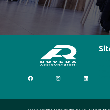
Si
Chi s
Sosteg
News
Contat
Facebook
Instagram
LinkedIn