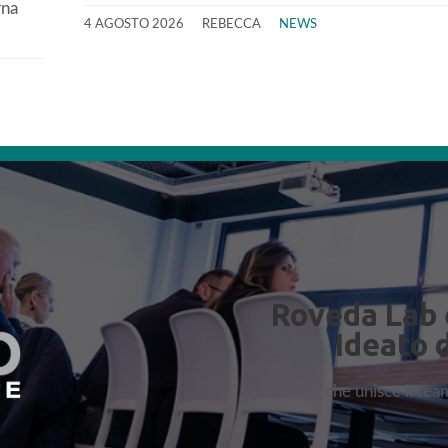
rna
4 AGOSTO 2026
REBECCA
NEWS
Roveda Lab 
Ideato 
che unisce il te