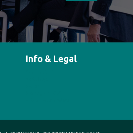
Info & Legal
Convenzioni
Note Legali
Reclami
Provvigioni RCA
Arbitro Assicurativo