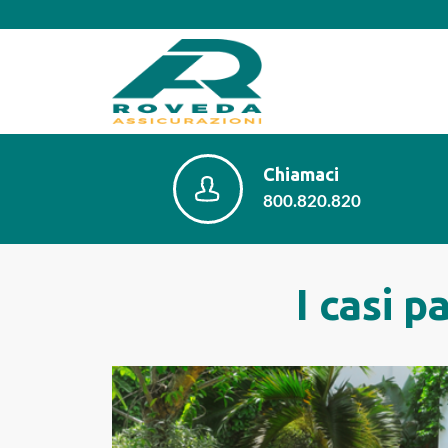
Chiamaci
800.820.820
I casi p