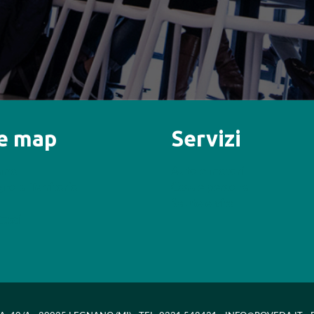
te map
Servizi
iamo
Auto e motori
no al Territorio
Casa e persona
Salute e vita
taci