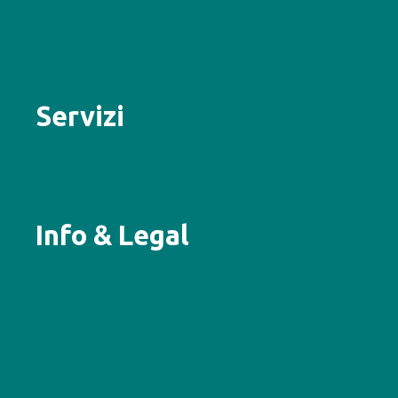
Chi siamo
Sostegno al Territorio
News
Contattaci
Servizi
Auto e motori
Casa e persona
Salute e vita
Info & Legal
Convenzioni
Note Legali
Reclami
Provvigioni RCA
Arbitro Assicurativo