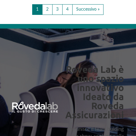
1
2
3
4
Successivo »
Roveda Lab è
uno spazio
innovativo
Ideato da
Roveda
Assicurazioni
che unisce il team buiding